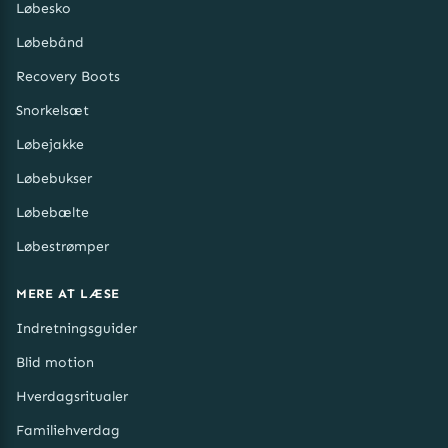
Løbesko
Løbebånd
Recovery Boots
Snorkelsæt
Løbejakke
Løbebukser
Løbebælte
Løbestrømper
MERE AT LÆSE
Indretningsguider
Blid motion
Hverdagsritualer
Familiehverdag