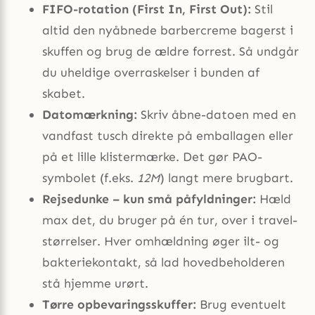
FIFO-rotation (First In, First Out):
Stil
altid den nyåbnede barbercreme bagerst i
skuffen og brug de ældre forrest. Så undgår
du uheldige overraskelser i bunden af
skabet.
Datomærkning:
Skriv åbne-datoen med en
vandfast tusch direkte på emballagen eller
på et lille klistermærke. Det gør PAO-
symbolet (f.eks.
12M
) langt mere brugbart.
Rejsedunke – kun små påfyldninger:
Hæld
max det, du bruger på én tur, over i travel-
størrelser. Hver omhældning øger ilt- og
bakteriekontakt, så lad hovedbeholderen
stå hjemme urørt.
Tørre opbevaringsskuffer:
Brug eventuelt