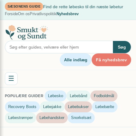
Spring
×
Find de rette løbesko til din næste løbetur
SÆSONENS GUIDE
til
Forside
Om os
Privatlivspolitik
Nyhedsbrev
indhold
Søg
Alle indlæg
Få nyhedsbrev
☰
Løbesko
Løbebånd
Fodboldmål
POPULÆRE GUIDER
Recovery Boots
Løbejakke
Løbebukser
Løbebælte
Løbestrømper
Løbehandsker
Snorkelsæt