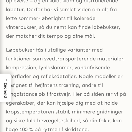
oplevelse – og en kold, klam og distraherende
løbetur. Derfor har vi samlet viden om alt fra
lette sommer-løbetights til isolerede
vinterbukser, så du nemt kan finde løbebukser,
der matcher dit tempo og dine mål.
Løbebukser fås i utallige varianter med
funktioner som svedtransporterende materialer,
kompression, lynlåslommer, vandafvisende
overflader og refleksdetaljer. Nogle modeller er
→
designet til højintens træning, andre til
Indhold
langdistanceløb i frostvejr. Her på siden ser vi på
egenskaber, der kan hjælpe dig med at holde
kropstemperaturen stabil, minimere gnidninger
og sikre fuld bevægelsesfrihed, så din fokus kan
ligge 100 % på rytmen i skridtene.