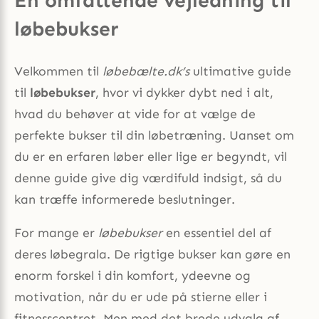
En omfattende vejledning til
løbebukser
Velkommen til
løbebælte.dk’s
ultimative guide
til
løbebukser
, hvor vi dykker dybt ned i alt,
hvad du behøver at vide for at vælge de
perfekte bukser til din løbetræning. Uanset om
du er en erfaren løber eller lige er begyndt, vil
denne guide give dig værdifuld indsigt, så du
kan træffe informerede beslutninger.
For mange er
løbebukser
en essentiel del af
deres løbegrala. De rigtige bukser kan gøre en
enorm forskel i din komfort, ydeevne og
motivation, når du er ude på stierne eller i
fitnesscentret. Men med det brede udvalg af