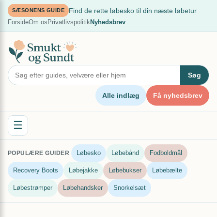
Spring
×
Find de rette løbesko til din næste løbetur
SÆSONENS GUIDE
til
Forside
Om os
Privatlivspolitik
Nyhedsbrev
indhold
Søg
Alle indlæg
Få nyhedsbrev
☰
Løbesko
Løbebånd
Fodboldmål
POPULÆRE GUIDER
Recovery Boots
Løbejakke
Løbebukser
Løbebælte
Løbestrømper
Løbehandsker
Snorkelsæt