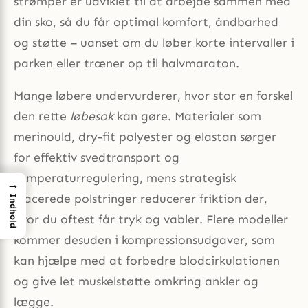
strømper er udviklet til at arbejde sammen med
din sko, så du får optimal komfort, åndbarhed
og støtte – uanset om du løber korte intervaller i
parken eller træner op til halvmaraton.
Mange løbere undervurderer, hvor stor en forskel
den rette
løbesok
kan gøre. Materialer som
merinould, dry-fit polyester og elastan sørger
for effektiv svedtransport og
temperaturregulering, mens strategisk
→
placerede polstringer reducerer friktion der,
Indhold
hvor du oftest får tryk og vabler. Flere modeller
kommer desuden i kompressionsudgaver, som
kan hjælpe med at forbedre blodcirkulationen
og give let muskelstøtte omkring ankler og
lægge.