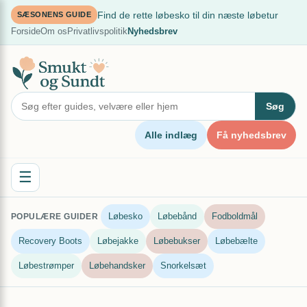
Spring
×
Find de rette løbesko til din næste løbetur
SÆSONENS GUIDE
til
Forside
Om os
Privatlivspolitik
Nyhedsbrev
indhold
Søg
Alle indlæg
Få nyhedsbrev
☰
Løbesko
Løbebånd
Fodboldmål
POPULÆRE GUIDER
Recovery Boots
Løbejakke
Løbebukser
Løbebælte
Løbestrømper
Løbehandsker
Snorkelsæt