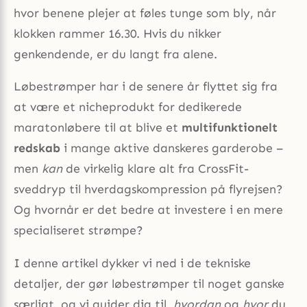
hvor benene plejer at føles tunge som bly, når
klokken rammer 16.30. Hvis du nikker
genkendende, er du langt fra alene.
Løbestrømper har i de senere år flyttet sig fra
at være et nicheprodukt for dedikerede
maratonløbere til at blive et
multifunktionelt
redskab
i mange aktive danskeres garderobe –
men
kan
de virkelig klare alt fra CrossFit-
sveddryp til hverdagskompression på flyrejsen?
Og hvornår er det bedre at investere i en mere
specialiseret strømpe?
I denne artikel dykker vi ned i de tekniske
detaljer, der gør løbestrømper til noget ganske
særligt, og vi guider dig til,
hvordan
og
hvor
du