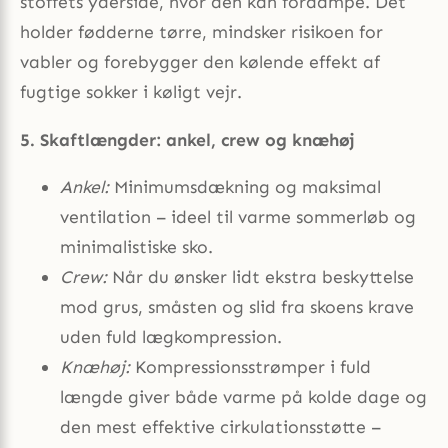
stoffets yderside, hvor den kan fordampe. Det
holder fødderne tørre, mindsker risikoen for
vabler og forebygger den kølende effekt af
fugtige sokker i køligt vejr.
5. Skaftlængder: ankel, crew og knæhøj
Ankel:
Minimumsdækning og maksimal
ventilation – ideel til varme sommerløb og
minimalistiske sko.
Crew:
Når du ønsker lidt ekstra beskyttelse
mod grus, småsten og slid fra skoens krave
uden fuld lægkompression.
Knæhøj:
Kompressionsstrømper i fuld
længde giver både varme på kolde dage og
den mest effektive cirkulationsstøtte –