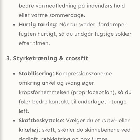
bedre varmeafledning på indendørs hold
eller varme sommerdage.
Hurtig tørring:
Når du sveder, fordamper
fugten hurtigt, så du undgår fugtige sokker
efter timen.
3. Styrketræning & crossfit
Stabilisering:
Kompressionszonerne
omkring ankel og svang øger
kropsfornemmelsen (proprioception), så du
føler bedre kontakt til underlaget i tunge
løft.
Skaftbeskyttelse:
Vælger du et
crew
– eller
knæhøjt skaft, skåner du skinnebenene ved
dødløft, rebklatring og box jumps.