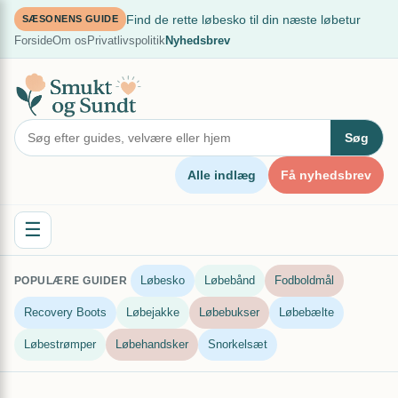
Spring
×
Find de rette løbesko til din næste løbetur
SÆSONENS GUIDE
til
Forside
Om os
Privatlivspolitik
Nyhedsbrev
indhold
Søg
Alle indlæg
Få nyhedsbrev
☰
Løbesko
Løbebånd
Fodboldmål
POPULÆRE GUIDER
Recovery Boots
Løbejakke
Løbebukser
Løbebælte
Løbestrømper
Løbehandsker
Snorkelsæt