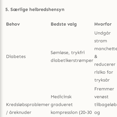
5. Særlige helbredshensyn
Behov
Bedste valg
Hvorfor
Undgår
stram
manchett
Sømløse, trykfri
Diabetes
&
diabetikerstrømper
reducerer
risiko for
tryksår
Fremmer
Medicinsk
venøst
Kredsløbsproblemer
gradueret
tilbageløb
/ åreknuder
kompression (20-30
og