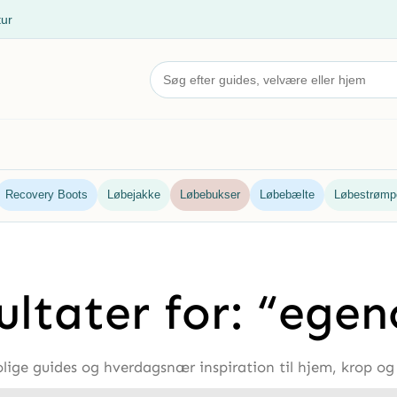
tur
Recovery Boots
Løbejakke
Løbebukser
Løbebælte
Løbestrømp
ultater for: “ege
olige guides og hverdagsnær inspiration til hjem, krop og 