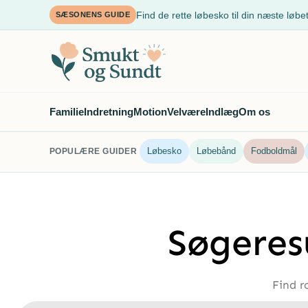
Spring
Find de rette løbesko til din næste løbe
SÆSONENS GUIDE
til
indhold
Familie
Indretning
Motion
Velvære
Indlæg
Om os
Løbesko
Løbebånd
Fodboldmål
POPULÆRE GUIDER
Søgeres
Find r