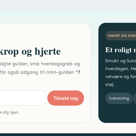
SMUKT OG SUN
 krop og hjerte
Et roligt
Smukt og Sund
algte guider, små hverdagsgreb og
hverdagen. Her
u får også adgang til mini-guiden
“7
velvære og fam
støj.
Tilmeld mig
Indretning
e dig igen.