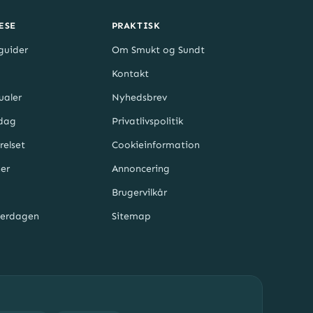
ÆSE
PRAKTISK
guider
Om Smukt og Sundt
Kontakt
ualer
Nyhedsbrev
rdag
Privatlivspolitik
relset
Cookieinformation
er
Annoncering
Brugervilkår
verdagen
Sitemap