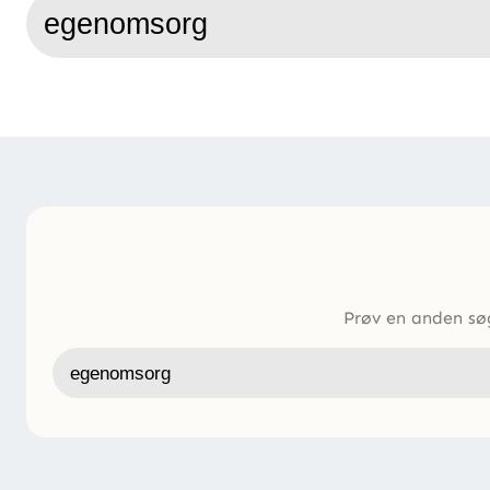
Søg
Prøv en anden søg
Søg