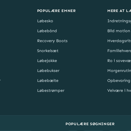
POPULÆRE EMNER
MERE AT L
Løbesko
Indretnings
Løbebånd
Blid motion
Recovery Boots
Hverdagsrit
Snorkelsæt
Familiehve
Løbejakke
Ro i sovevæ
Løbebukser
Morgenrutin
r
Løbebælte
Opbevaring
Løbestrømper
Velvære i h
POPULÆRE SØGNINGER