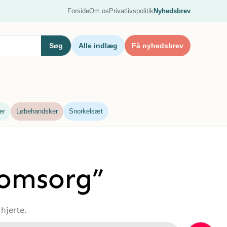
Forside
Om os
Privatlivspolitik
Nyhedsbrev
Søg
Alle indlæg
Få nyhedsbrev
er
Løbehandsker
Snorkelsæt
nomsorg”
hjerte.