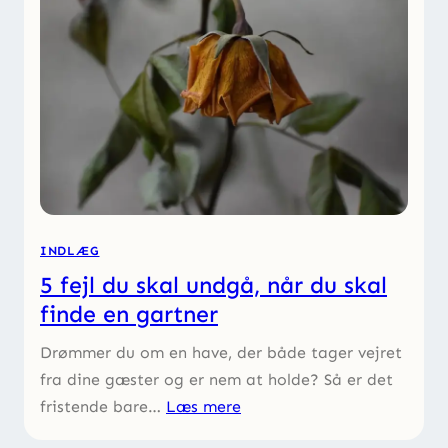
INDLÆG
5 fejl du skal undgå, når du skal
finde en gartner
Drømmer du om en have, der både tager vejret
fra dine gæster og er nem at holde? Så er det
fristende bare…
Læs mere