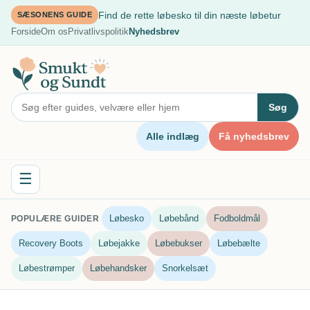
Spring
Find de rette løbesko til din næste løbetur
SÆSONENS GUIDE
til
Forside
Om os
Privatlivspolitik
Nyhedsbrev
indhold
Søg
Alle indlæg
Få nyhedsbrev
☰
Løbesko
Løbebånd
Fodboldmål
POPULÆRE GUIDER
Recovery Boots
Løbejakke
Løbebukser
Løbebælte
Løbestrømper
Løbehandsker
Snorkelsæt