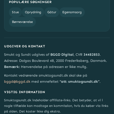
POPULÆRE SØGNINGER
Stue
Oprydning
Gåtur
Egenomsorg
Børneværelse
UDGIVER OG KONTAKT
Smukt og Sundt udgives af
BGGD Digital
, CVR
34482853
.
Adresse: Dalgas Boulevard 48, 2000 Frederiksberg, Danmark.
Bemærk:
Henvendelse på adressen er ikke mulig.
Kontakt vedrørende smuktogsundt.dk skal ske på
bggd@bggd.dk
med emnefeltet
“att: smuktogsundt.dk”
.
VIGTIG INFORMATION
Smuktogsundt.dk indeholder affiliate-links. Det betyder, at vi i
nogle tilfælde kan modtage en kommission, hvis du køber via links
på siden. Det koster ikke dig ekstra.