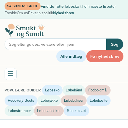
Spring
Find de rette løbesko til din næste løbetur
SÆSONENS GUIDE
til
Forside
Om os
Privatlivspolitik
Nyhedsbrev
indhold
Søg
Alle indlæg
Få nyhedsbrev
☰
Løbesko
Løbebånd
Fodboldmål
POPULÆRE GUIDER
Recovery Boots
Løbejakke
Løbebukser
Løbebælte
Løbestrømper
Løbehandsker
Snorkelsæt