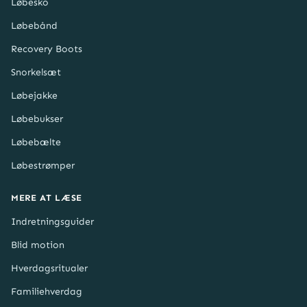
Løbesko
Løbebånd
Recovery Boots
Snorkelsæt
Løbejakke
Løbebukser
Løbebælte
Løbestrømper
MERE AT LÆSE
Indretningsguider
Blid motion
Hverdagsritualer
Familiehverdag