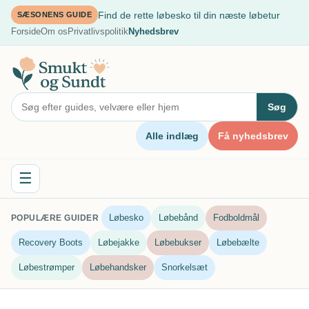
Spring
Find de rette løbesko til din næste løbetur
SÆSONENS GUIDE
til
Forside
Om os
Privatlivspolitik
Nyhedsbrev
indhold
Søg
Alle indlæg
Få nyhedsbrev
☰
Løbesko
Løbebånd
Fodboldmål
POPULÆRE GUIDER
Recovery Boots
Løbejakke
Løbebukser
Løbebælte
Løbestrømper
Løbehandsker
Snorkelsæt