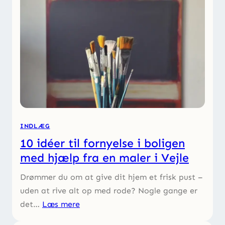
INDLÆG
10 idéer til fornyelse i boligen
med hjælp fra en maler i Vejle
Drømmer du om at give dit hjem et frisk pust –
uden at rive alt op med rode? Nogle gange er
det…
Læs mere