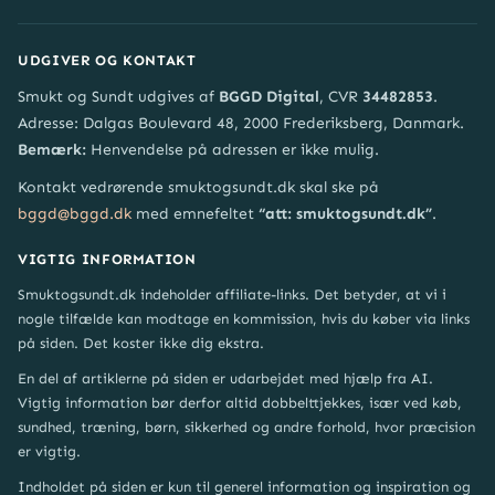
UDGIVER OG KONTAKT
Smukt og Sundt udgives af
BGGD Digital
, CVR
34482853
.
Adresse: Dalgas Boulevard 48, 2000 Frederiksberg, Danmark.
Bemærk:
Henvendelse på adressen er ikke mulig.
Kontakt vedrørende smuktogsundt.dk skal ske på
bggd@bggd.dk
med emnefeltet
“att: smuktogsundt.dk”
.
VIGTIG INFORMATION
Smuktogsundt.dk indeholder affiliate-links. Det betyder, at vi i
nogle tilfælde kan modtage en kommission, hvis du køber via links
på siden. Det koster ikke dig ekstra.
En del af artiklerne på siden er udarbejdet med hjælp fra AI.
Vigtig information bør derfor altid dobbelttjekkes, især ved køb,
sundhed, træning, børn, sikkerhed og andre forhold, hvor præcision
er vigtig.
Indholdet på siden er kun til generel information og inspiration og