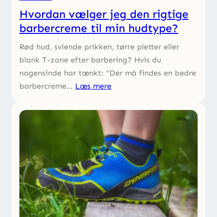
Hvordan vælger jeg den rigtige
barbercreme til min hudtype?
Rød hud, sviende prikken, tørre pletter eller
blank T-zone efter barbering? Hvis du
nogensinde har tænkt: “Der må findes en bedre
barbercreme…
Læs mere